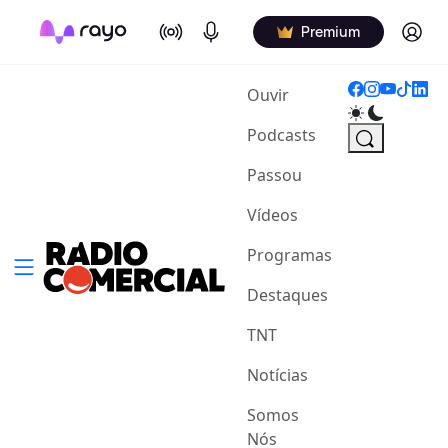
On Air
Podcasts
Log in
Premium
(current)
Ouvir
Podcasts
Passou
Vídeos
Programas
Destaques
TNT
Notícias
Somos
Nós