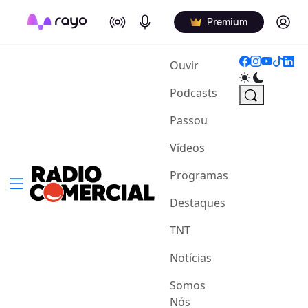
On Air
Podcasts
Log in
Premium
(current)
Ouvir
Podcasts
Passou
Vídeos
Programas
Destaques
TNT
Notícias
Somos
Nós