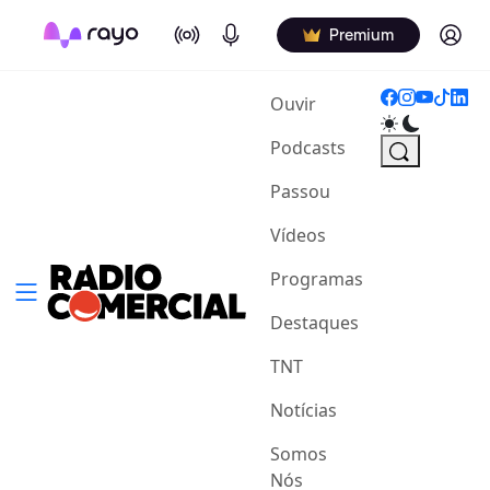
On Air
Podcasts
Log in
Premium
(current)
Ouvir
Podcasts
Passou
Vídeos
Programas
Destaques
TNT
Notícias
Somos
Nós