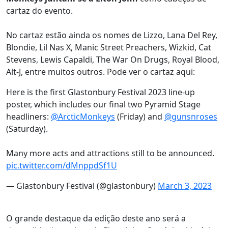
cartaz do evento.
No cartaz estão ainda os nomes de Lizzo, Lana Del Rey,
Blondie, Lil Nas X, Manic Street Preachers, Wizkid, Cat
Stevens, Lewis Capaldi, The War On Drugs, Royal Blood,
Alt-J, entre muitos outros. Pode ver o cartaz aqui:
Here is the first Glastonbury Festival 2023 line-up
poster, which includes our final two Pyramid Stage
headliners:
@ArcticMonkeys
(Friday) and
@gunsnroses
(Saturday).
Many more acts and attractions still to be announced.
pic.twitter.com/dMnppdSf1U
— Glastonbury Festival (@glastonbury)
March 3, 2023
O grande destaque da edição deste ano será a