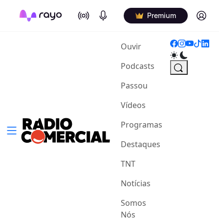
On Air
Podcasts
Log in
Premium
(current)
Ouvir
Podcasts
Passou
Vídeos
Programas
Destaques
TNT
Notícias
Somos
Nós