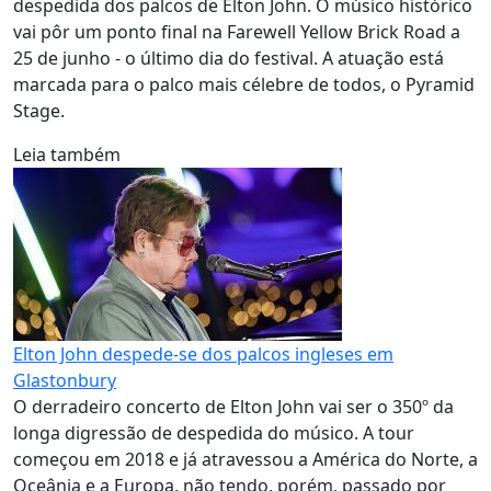
despedida dos palcos de Elton John. O músico histórico
vai pôr um ponto final na Farewell Yellow Brick Road a
25 de junho - o último dia do festival. A atuação está
marcada para o palco mais célebre de todos, o Pyramid
Stage.
Leia também
Elton John despede-se dos palcos ingleses em
Glastonbury
O derradeiro concerto de Elton John vai ser o 350º da
longa digressão de despedida do músico. A tour
começou em 2018 e já atravessou a América do Norte, a
Oceânia e a Europa, não tendo, porém, passado por