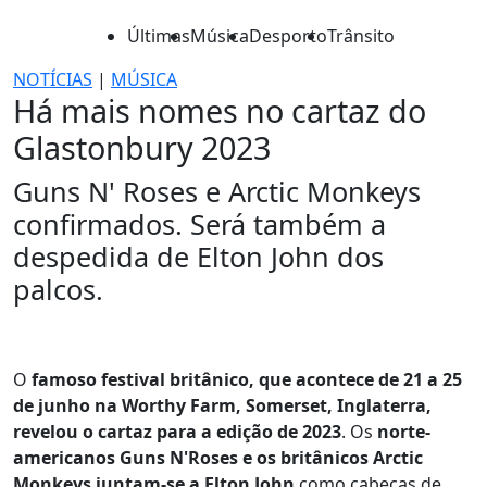
Últimas
Música
Desporto
Trânsito
NOTÍCIAS
|
MÚSICA
Há mais nomes no cartaz do
Glastonbury 2023
Guns N' Roses e Arctic Monkeys
confirmados. Será também a
despedida de Elton John dos
palcos.
O
famoso festival britânico, que acontece de 21 a 25
de junho na Worthy Farm, Somerset, Inglaterra,
revelou o cartaz para a edição de 2023
. Os
norte-
americanos Guns N'Roses e os britânicos Arctic
Monkeys juntam-se a Elton John
como cabeças de