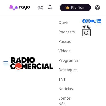
On Air
Podcasts
Log in
Premium
(current)
Ouvir
Podcasts
Passou
Vídeos
Programas
Destaques
TNT
Notícias
Somos
Nós