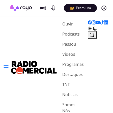
On Air
Podcasts
Log in
Premium
(current)
Ouvir
Podcasts
Passou
Vídeos
Programas
Destaques
TNT
Notícias
Somos
Nós