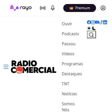
On Air
Podcasts
Log in
Premium
(current)
Ouvir
Podcasts
Passou
Vídeos
Programas
Destaques
TNT
Notícias
Somos
Nós