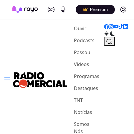
On Air
Podcasts
Log in
Premium
(current)
Ouvir
Podcasts
Passou
Vídeos
Programas
Destaques
TNT
Notícias
Somos
Nós