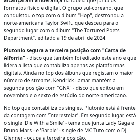
alcançaram a liderança
na tabela que junta os
formatos físico e digital. O grupo sul-coreano, que
conquistou o top com o álbum "Hop", destronou a
norte-americana Taylor Swift, que desceu para o
segundo lugar com o álbum "The Tortured Poets
Department", editado a 19 de abril de 2024.
Plutonio segura a terceira posição com "Carta de
Alforria"
- disco que também foi editado este ano e que
lidera a lista que contabiliza apenas as plataformas
digitais. Ainda no top dos álbuns que registam o maior
número de streams, Kendrick Lamar mantém a
segunda posição com "GNX" - disco que editou em
novembro e o sexto de estúdio do norte-americano.
No top que contabiliza os singles, Plutonio está à frente
da contagem com 'Interestelar'. Em segundo lugar, está
o single 'Die With a Smile' - tema que junta Lady Gaga e
Bruno Mars - e 'Barbie' - single de MC Tuto com o DJ
Glenner - ocupa a terceira posição.