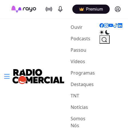
On Air
Podcasts
Log in
Premium
(current)
Ouvir
Podcasts
Passou
Vídeos
Programas
Destaques
TNT
Notícias
Somos
Nós