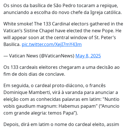
Os sinos da basílica de São Pedro tocaram a repique,
anunciando a escolha do novo chefe da Igreja católica.
White smoke! The 133 Cardinal electors gathered in the
Vatican’s Sistine Chapel have elected the new Pope. He
will appear soon at the central window of St. Peter’s
Basilica.
pic.twitter.com/XejI7mY43m
— Vatican News (@VaticanNews)
May 8, 2025
Os 133 cardeais eleitores chegaram a uma decisão ao
fim de dois dias de conclave.
Em seguida, o cardeal proto-diácono, o francês
Dominique Mamberti, virá à varanda para anunciar a
eleição com as conhecidas palavras em latim: "Nuntio
vobis gaudium magnum: Habemus papam" (“Anuncio
com grande alegria: temos Papa”).
Depois, dirá em latim o nome do cardeal eleito, assim