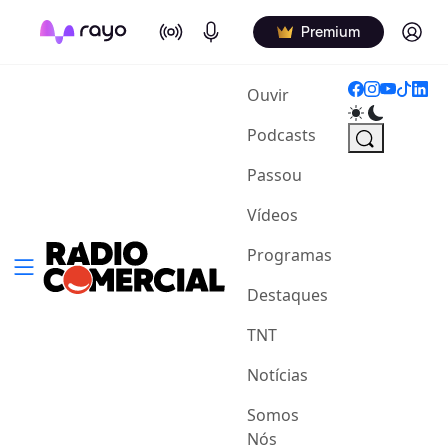
On Air
Podcasts
Log in
Premium
(current)
Ouvir
Podcasts
Passou
Vídeos
Programas
Destaques
TNT
Notícias
Somos
Nós