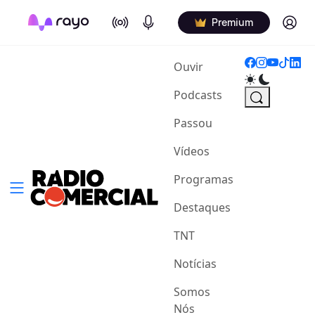
On Air
Podcasts
Log in
Premium
(current)
Ouvir
Podcasts
Passou
Vídeos
Programas
Destaques
TNT
Notícias
Somos
Nós