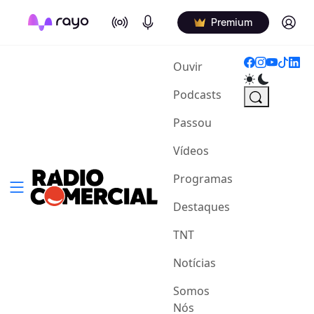
On Air
Podcasts
Log in
Premium
(current)
Ouvir
Podcasts
Passou
Vídeos
Programas
Destaques
TNT
Notícias
Somos
Nós