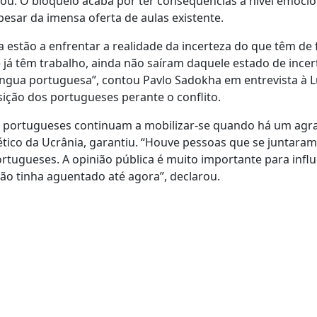
urou. O bloqueio acaba por ter consequências a nível emocio
esar da imensa oferta de aulas existente.
estão a enfrentar a realidade da incerteza do que têm de f
á têm trabalho, ainda não saíram daquele estado de incert
íngua portuguesa”, contou Pavlo Sadokha em entrevista à L
sição dos portugueses perante o conflito.
os portugueses continuam a mobilizar-se quando há um ag
ético da Ucrânia, garantiu. “Houve pessoas que se juntaram
rtugueses. A opinião pública é muito importante para influ
não tinha aguentado até agora”, declarou.