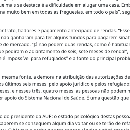
ue mais se destaca é a dificuldade em alugar uma casa. Em
ona muito bem em todas as freguesias, em todo o país”, se
ntrato, fiadores e pagamento antecipado de rendas. “Esse
 não ganharam para ter alguns fundos para pagarem sinal”
s e de mercado. “Já não pedem duas rendas, como é habitua
ue pediram o adiantamento de seis, sete meses de renda!”,
 é impossível para refugiados” e a fonte do principal prob
a mesma fonte, a demora na atribuição das autorizações de
últimos seis meses, pelo apoio jurídico e pelos refugiado
ses, e nesses três, quatro meses, as pessoas não podem
er apoio do Sistema Nacional de Saúde. É uma questão que
o do presidente da AUP: o estado psicológico destas pesso
 saberem se conseguem algum dia voltar ou se terão de ref