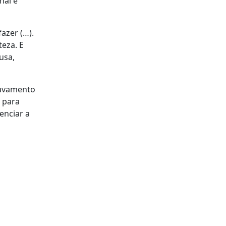
nal e
azer (…).
eza. E
usa,
ravamento
 para
enciar a