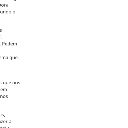
bora
gundo o
s
,
l. Pedem
lema que
s que nos
 nem
 nos
as,
azer a