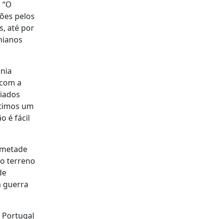
 “O
ões pelos
, até por
nianos
ânia
 com a
giados
ntimos um
 é fácil
e metade
no terreno
de
a guerra
 Portugal