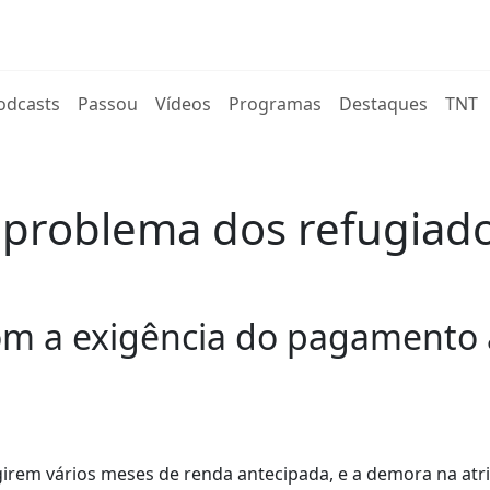
rent)
odcasts
Passou
Vídeos
Programas
Destaques
TNT
l problema dos refugiad
m a exigência do pagamento 
igirem vários meses de renda antecipada, e a demora na atr