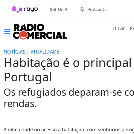
On Air
Podcasts
(cur
Ouvir
P
NOTÍCIAS
|
ATUALIDADE
Habitação é o principa
Portugal
Os refugiados deparam-se co
rendas.
A dificuldade no acesso à habitação, com senhorios a ex