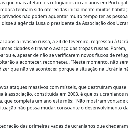
as que mais afetam os refugiados ucranianos em Portugal.
Embora tenham sido oferecidas inicialmente muitas habitaç
os privados não podem aguentar muito tempo ter as pessoas
, disse à agência Lusa o presidente da Associação dos Ucra
 após a invasão russa, a 24 de fevereiro, regressou à Ucr
lgumas cidades e travar o avanço das tropas russas. Porém,
arou e, apesar de não se verificarem novos fluxos de refu
oltarão a acontecer, reconheceu. “Neste momento, não se
izer que não vá acontecer, porque a situação na Ucrânia não
 novos ataques massivos com mísseis, que destruíram quas
a à associação, constituída em 2003, é que os ucranianos 
ussa, que completa um ano este mês: “Não mostram vontade 
 situação não possa mudar, consoante o desenvolvimento d
ntegração das primeiras vagas de ucranianos que chegaram