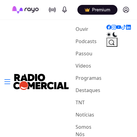
On Air
Podcasts
Log in
Premium
(current)
Ouvir
Podcasts
Passou
Vídeos
Programas
Destaques
TNT
Notícias
Somos
Nós