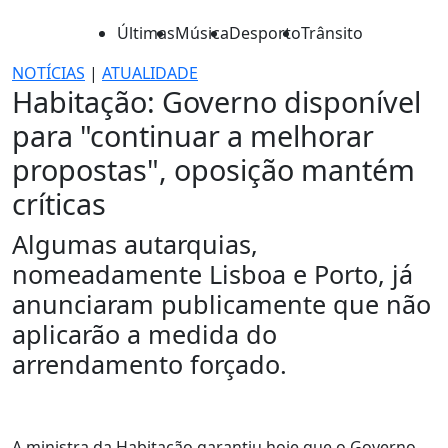
Últimas
Música
Desporto
Trânsito
NOTÍCIAS
|
ATUALIDADE
Habitação: Governo disponível
para "continuar a melhorar
propostas", oposição mantém
críticas
Algumas autarquias,
nomeadamente Lisboa e Porto, já
anunciaram publicamente que não
aplicarão a medida do
arrendamento forçado.
A ministra da Habitação garantiu hoje que o Governo