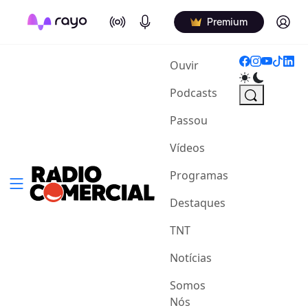
On Air
Podcasts
Log in
Premium
(current)
Ouvir
Podcasts
Passou
Vídeos
Programas
Destaques
TNT
Notícias
Somos
Nós