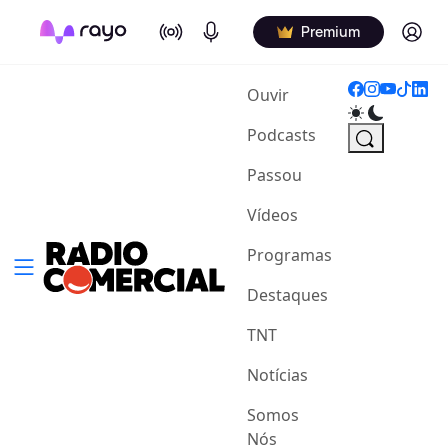
On Air
Podcasts
Log in
Premium
(current)
Ouvir
Podcasts
Passou
Vídeos
Programas
Destaques
TNT
Notícias
Somos
Nós