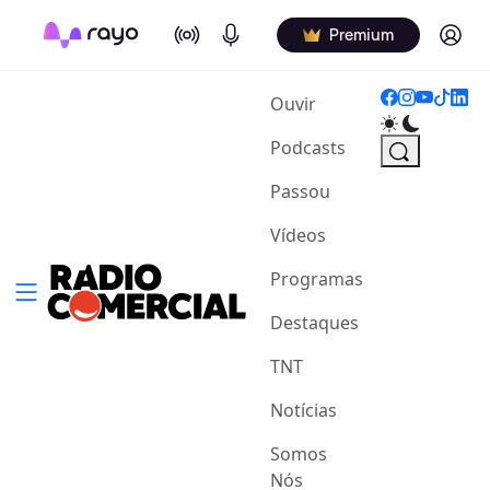
On Air
Podcasts
Log in
Premium
(current)
Ouvir
Podcasts
Passou
Vídeos
Programas
Destaques
TNT
Notícias
Somos
Nós