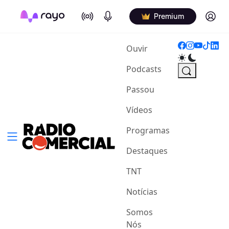
On Air
Podcasts
Log in
Premium
(current)
Ouvir
Podcasts
Passou
Vídeos
Programas
Destaques
TNT
Notícias
Somos
Nós