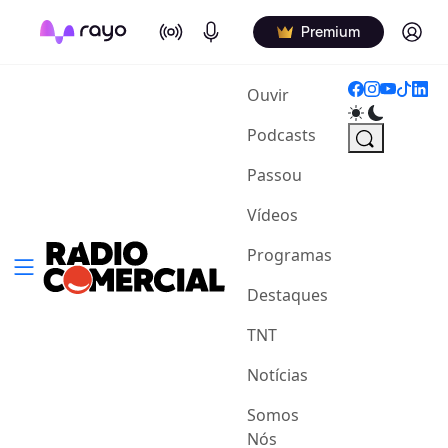
On Air
Podcasts
Log in
Premium
(current)
Ouvir
Podcasts
Passou
Vídeos
Programas
Destaques
TNT
Notícias
Somos
Nós