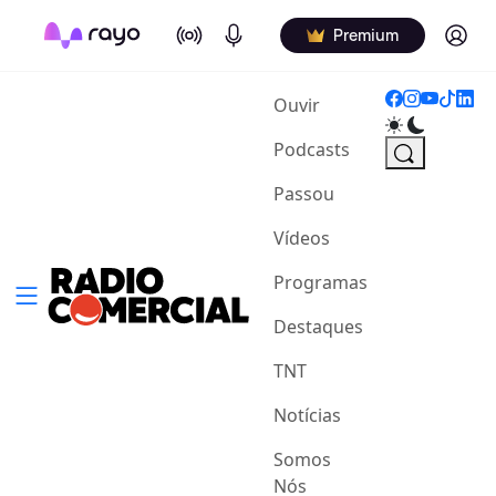
On Air
Podcasts
Log in
Premium
(current)
Ouvir
Podcasts
Passou
Vídeos
Programas
Destaques
TNT
Notícias
Somos
Nós