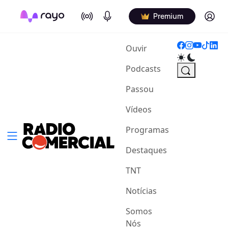
On Air
Podcasts
Log in
Premium
(current)
Ouvir
Podcasts
Passou
Vídeos
Programas
Destaques
TNT
Notícias
Somos
Nós