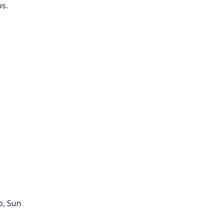
os.
o, Sun