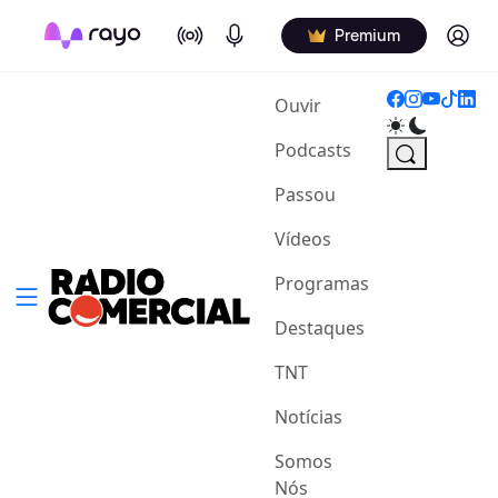
On Air
Podcasts
Log in
Premium
(current)
Ouvir
Podcasts
Passou
Vídeos
Programas
Destaques
TNT
Notícias
Somos
Nós