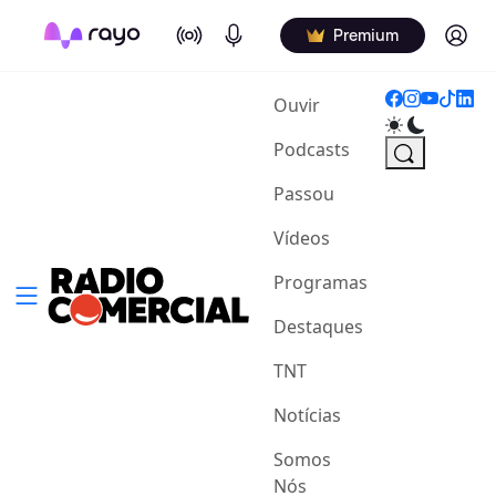
On Air
Podcasts
Log in
Premium
(current)
Ouvir
Podcasts
Passou
Vídeos
Programas
Destaques
TNT
Notícias
Somos
Nós