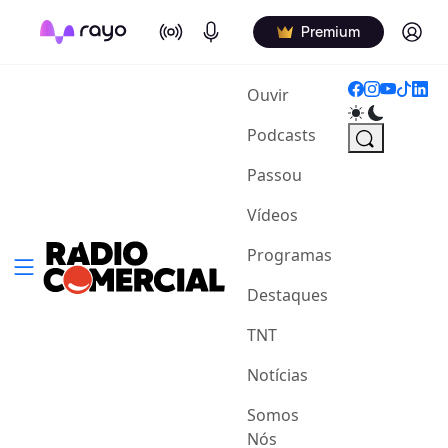
On Air
Podcasts
Log in
Premium
(current)
Ouvir
Podcasts
Passou
Vídeos
Programas
Destaques
TNT
Notícias
Somos
Nós