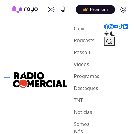
On Air
Podcasts
Log in
Premium
(current)
Ouvir
Podcasts
Passou
Vídeos
Programas
Destaques
TNT
Notícias
Somos
Nós