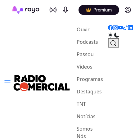
On Air
Podcasts
Log in
Premium
(current)
Ouvir
Podcasts
Passou
Vídeos
Programas
Destaques
TNT
Notícias
Somos
Nós