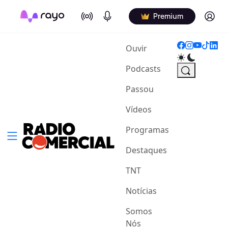
On Air
Podcasts
Log in
Premium
(current)
Ouvir
Podcasts
Passou
Vídeos
Programas
Destaques
TNT
Notícias
Somos
Nós