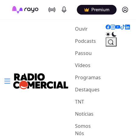
On Air
Podcasts
Log in
Premium
(current)
Ouvir
Podcasts
Passou
Vídeos
Programas
Destaques
TNT
Notícias
Somos
Nós