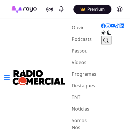
On Air
Podcasts
Log in
Premium
(current)
Ouvir
Podcasts
Passou
Vídeos
Programas
Destaques
TNT
Notícias
Somos
Nós