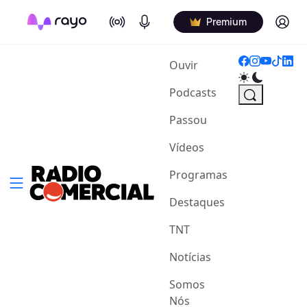
On Air
Podcasts
Log in
Premium
(current)
Ouvir
Podcasts
Passou
Vídeos
Programas
Destaques
TNT
Notícias
Somos
Nós