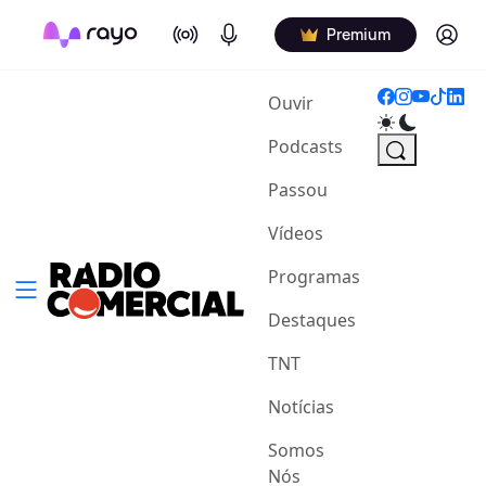
On Air
Podcasts
Log in
Premium
(current)
Ouvir
Podcasts
Passou
Vídeos
Programas
Destaques
TNT
Notícias
Somos
Nós