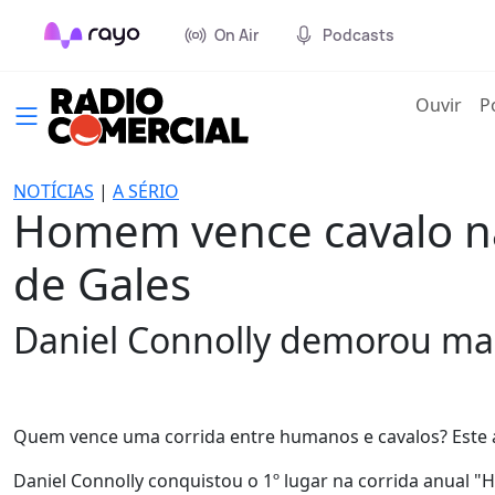
On Air
Podcasts
(cur
Ouvir
P
NOTÍCIAS
|
A SÉRIO
Homem vence cavalo na
de Gales
Daniel Connolly demorou mai
Quem vence uma corrida entre humanos e cavalos? Este a
Daniel Connolly conquistou o 1º lugar na corrida anual 