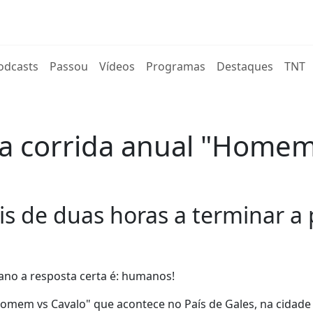
rent)
odcasts
Passou
Vídeos
Programas
Destaques
TNT
 corrida anual "Homem 
s de duas horas a terminar a 
no a resposta certa é: humanos!
"Homem vs Cavalo" que acontece no País de Gales, na cidade