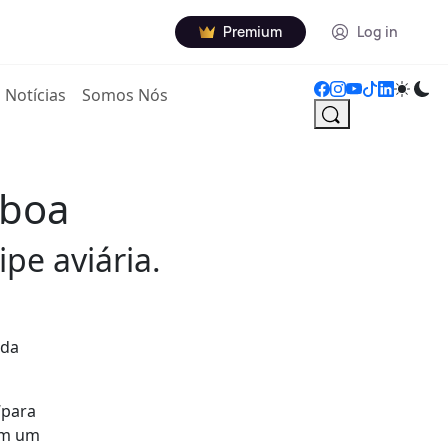
Premium
Log in
Notícias
Somos Nós
sboa
pe aviária.
 da
“para
om um