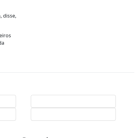
 disse,
eiros
da