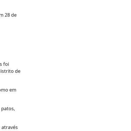
em 28 de
 foi
strito de
 como em
 patos,
 através