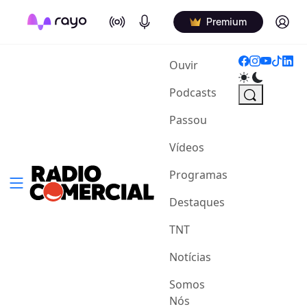
On Air
Podcasts
Log in
Premium
(current)
Ouvir
Podcasts
Passou
Vídeos
Programas
Destaques
TNT
Notícias
Somos
Nós