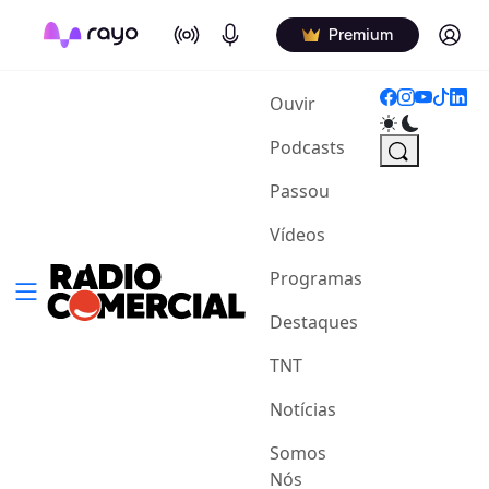
On Air
Podcasts
Log in
Premium
(current)
Ouvir
Podcasts
Passou
Vídeos
Programas
Destaques
TNT
Notícias
Somos
Nós