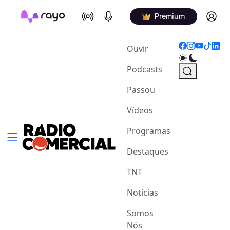
On Air
Podcasts
Log in
Premium
(current)
Ouvir
Podcasts
Passou
Vídeos
Programas
Destaques
TNT
Notícias
Somos
Nós