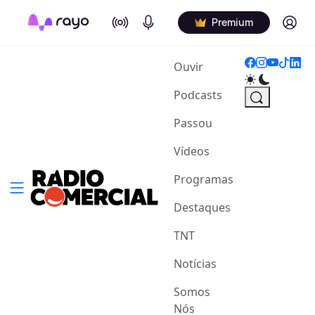
On Air
Podcasts
Log in
Premium
(current)
Ouvir
Podcasts
Passou
Vídeos
Programas
Destaques
TNT
Notícias
Somos
Nós