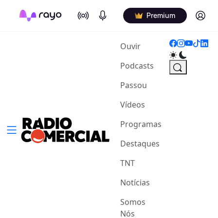
On Air
Podcasts
Log in
Premium
(current)
Ouvir
Podcasts
Passou
Vídeos
Programas
Destaques
TNT
Notícias
Somos
Nós