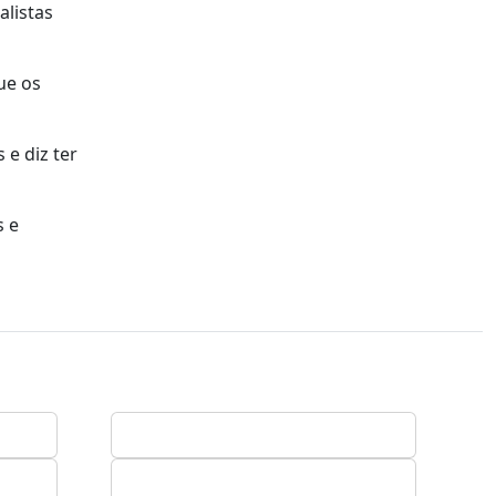
alistas
ue os
 e diz ter
s e