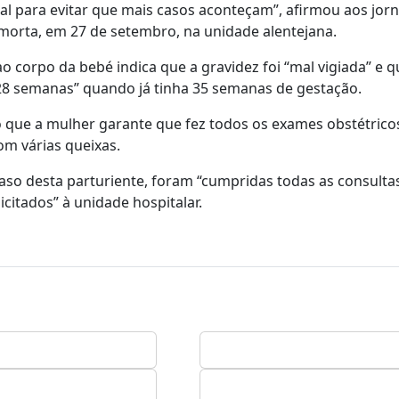
l para evitar que mais casos aconteçam”, afirmou aos jorn
orta, em 27 de setembro, na unidade alentejana.
ao corpo da bebé indica que a gravidez foi “mal vigiada” e q
28 semanas” quando já tinha 35 semanas de gestação.
o que a mulher garante que fez todos os exames obstétricos
om várias queixas.
aso desta parturiente, foram “cumpridas todas as consulta
citados” à unidade hospitalar.