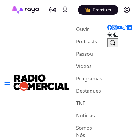
On Air
Podcasts
Log in
Premium
(current)
Ouvir
Podcasts
Passou
Vídeos
Programas
Destaques
TNT
Notícias
Somos
Nós