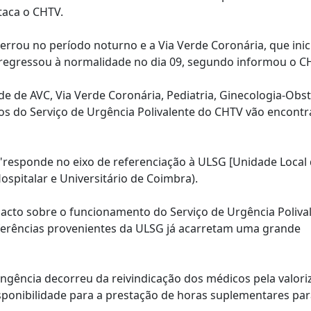
taca o CHTV.
rrou no período noturno e a Via Verde Coronária, que inic
ês, regressou à normalidade no dia 09, segundo informou o C
e de AVC, Via Verde Coronária, Pediatria, Ginecologia-Obste
ços do Serviço de Urgência Polivalente do CHTV vão encontr
 "responde no eixo de referenciação à ULSG [Unidade Local
ospitalar e Universitário de Coimbra).
pacto sobre o funcionamento do Serviço de Urgência Poliva
erências provenientes da ULSG já acarretam uma grande
ingência decorreu da reivindicação dos médicos pela valori
disponibilidade para a prestação de horas suplementares pa