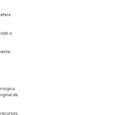
refere
 todo o
mente
irúrgica
rginal de
 recursos,