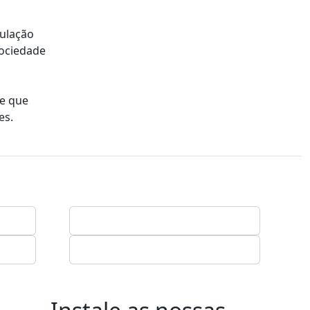
mulação
sociedade
 e que
es.