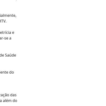
ialmente,
HTV.
trícia e
ar-se a
 de Saúde
lente do
zação das
ra além do