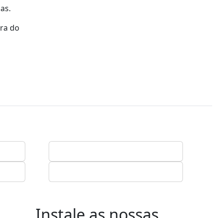
as.
ora do
Instale as nossas