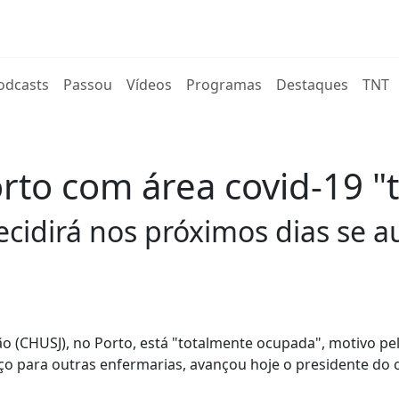
rent)
odcasts
Passou
Vídeos
Programas
Destaques
TNT
orto com área covid-19 
ecidirá nos próximos dias se 
ão (CHUSJ), no Porto, está "totalmente ocupada", motivo pe
ço para outras enfermarias, avançou hoje o presidente do 