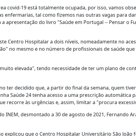
rea covid-19 está totalmente ocupada, por isso, vamos obs
s enfermarias, tal como fizemos nas outras vagas para da
 a apresentação do livro "Saúde em Portugal -- Pensar o Fu
ste Centro Hospitalar a dois níveis, nomeadamente no ace
ão" no mesmo e no número de profissionais de saúde que
muito elevada", tendo necessidade de ter um plano de con
o ter decidido que, a partir do final da semana, quem tive
a linha Saúde 24 tenha acesso a uma prescrição automática p
e recorre às urgências e, assim, limitar a "procura excessi
do INEM, desmontado a 30 de agosto de 2021, Fernando Ara
o explicou que o Centro Hospitalar Universitário São João f