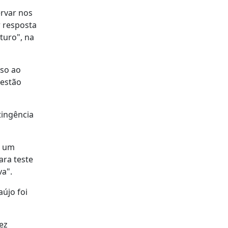
ervar nos
r resposta
turo", na
sso ao
 estão
tingência
r um
ara teste
va".
újo foi
ez