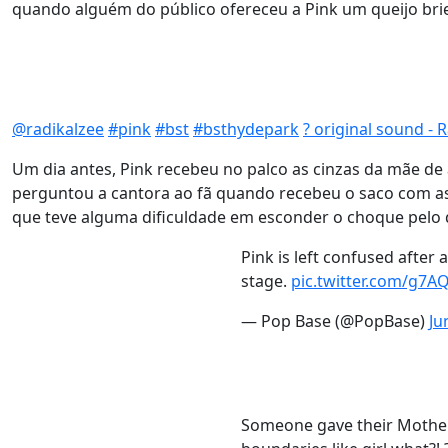
quando alguém do público ofereceu a Pink um queijo br
@radikalzee
#pink
#bst
#bsthydepark
? original sound - 
Um dia antes, Pink recebeu no palco as cinzas da mãe de a
perguntou a cantora ao fã quando recebeu o saco com as 
que teve alguma dificuldade em esconder o choque pelo 
Pink is left confused after
stage.
pic.twitter.com/g7
— Pop Base (@PopBase)
Ju
Someone gave their Mothers