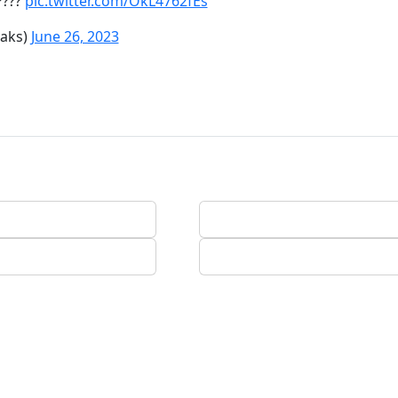
????
pic.twitter.com/OkL4762fEs
aks)
June 26, 2023