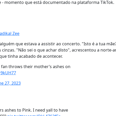
ie - momento que está documentado na plataforma TikTok
Radikal Zee
lguém que estava a assistir ao concerto. "Isto é a tua mãe?
cinzas. "Não sei o que achar disto", acrescentou a norte-
que tinha acabado de acontecer.
 a fan throws their mother’s ashes on
AQ9kUH77
ne 27, 2023
 ashes to Pink. I need yall to have