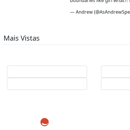
boundaries like girl what?! 
— Andrew (@AsAndrewSpe
Mais Vistas