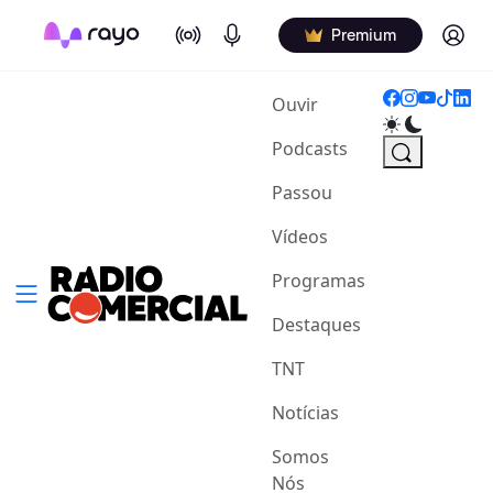
On Air
Podcasts
Log in
Premium
(current)
Ouvir
Podcasts
Passou
Vídeos
Programas
Destaques
TNT
Notícias
Somos
Nós