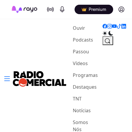
On Air
Podcasts
Log in
Premium
(current)
Ouvir
Podcasts
Passou
Vídeos
Programas
Destaques
TNT
Notícias
Somos
Nós