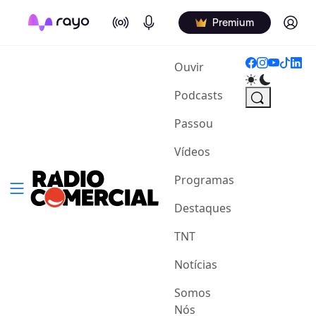
On Air
Podcasts
Log in
Premium
(current)
Ouvir
Podcasts
Passou
Vídeos
Programas
Destaques
TNT
Notícias
Somos
Nós