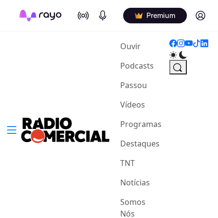
On Air
Podcasts
Log in
Premium
(current)
Ouvir
Podcasts
Passou
Vídeos
Programas
Destaques
TNT
Notícias
Somos
Nós