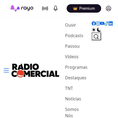
On Air
Podcasts
Log in
Premium
(current)
Ouvir
Podcasts
Passou
Vídeos
Programas
Destaques
TNT
Notícias
Somos
Nós