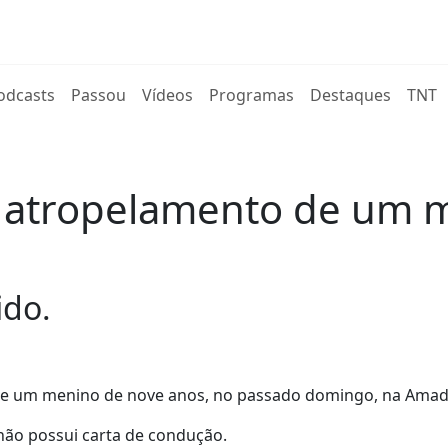
rent)
odcasts
Passou
Vídeos
Programas
Destaques
TNT
do atropelamento de um 
ido.
o de um menino de nove anos, no passado domingo, na Amad
não possui carta de condução.